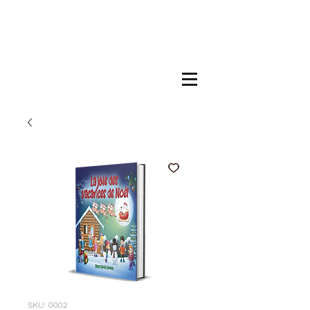
Welcome, I Am
Author Silvia
Sama-Lambiv
SKU: 0002