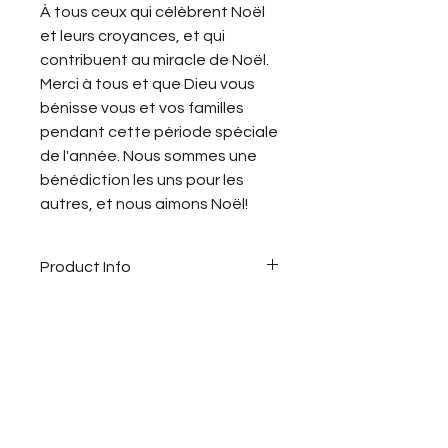
À tous ceux qui célèbrent Noël
et leurs croyances, et qui
contribuent au miracle de Noël.
Merci à tous et que Dieu vous
bénisse vous et vos familles
pendant cette période spéciale
de l'année. Nous sommes une
bénédiction les uns pour les
autres, et nous aimons Noël!
Product Info
À tous ceux qui célèbrent Noël
et leurs croyances, et qui
contribuent au miracle de Noël.
Merci à tous et que Dieu vous
bénisse vous et vos familles
pendant cette période spéciale